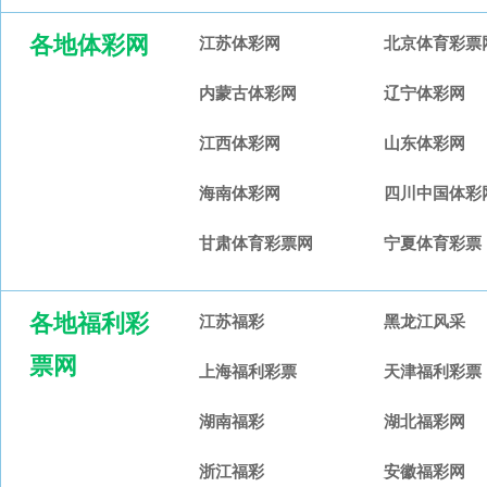
各地体彩网
江苏体彩网
北京体育彩票
内蒙古体彩网
辽宁体彩网
江西体彩网
山东体彩网
海南体彩网
四川中国体彩
甘肃体育彩票网
宁夏体育彩票
各地福利彩
江苏福彩
黑龙江风采
票网
上海福利彩票
天津福利彩票
湖南福彩
湖北福彩网
浙江福彩
安徽福彩网