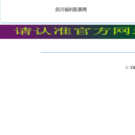
四川福利彩票网
©
33