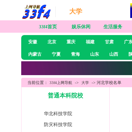
大学
33f4首页
娱乐休闲
生活服务
安徽
北京
重庆
福建
甘肃
广
内蒙古
宁夏
青海
山东
山西
当前位置：
33f4上网导航
->
大学
-> 河北学校名单
普通本科院校
华北科技学院
防灾科技学院