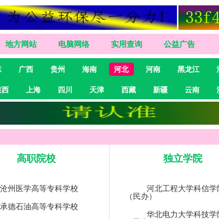
地方网站
电脑网络
实用查询
公益广告
东
广西
贵州
海南
河北
河南
黑龙江
陕西
上海
四川
天津
西藏
新疆
云南
高职院校
独立学院
沧州医学高等专科学校
河北工程大学科信学
（民办）
承德石油高等专科学校
华北电力大学科技学