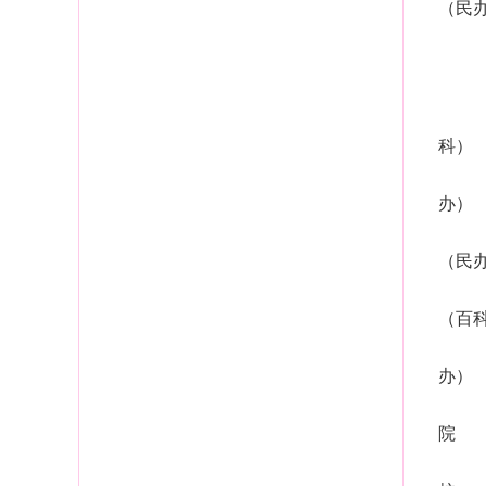
（民
科）
办）
（民
（百
办）
院